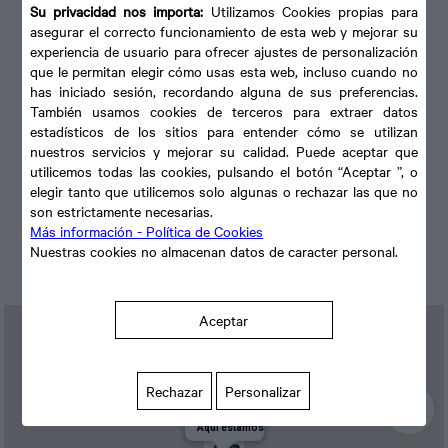
Dirección: Av. de Finestrat, 9, 03509 Finestrat, Alicante
Su privacidad nos importa:
Utilizamos Cookies propias para
asegurar el correcto funcionamiento de esta web y mejorar su
Horario de atención: De 8:00 a 19:00 h.
experiencia de usuario para ofrecer ajustes de personalización
que le permitan elegir cómo usas esta web, incluso cuando no
has iniciado sesión, recordando alguna de sus preferencias.
Llámenos
También usamos cookies de terceros para extraer datos
estadísticos de los sitios para entender cómo se utilizan
965 85 04 92
nuestros servicios y mejorar su calidad. Puede aceptar que
¿ Tiene algún Importe Pendiente ?
utilicemos todas las cookies, pulsando el botón “Aceptar ”, o
elegir tanto que utilicemos solo algunas o rechazar las que no
Pago Facil
son estrictamente necesarias.
Más información - Política de Cookies
Presupuestos Online sin compromiso
Nuestras cookies no almacenan datos de caracter personal.
Aceptar
Rechazar
Personalizar
Aquí estamos