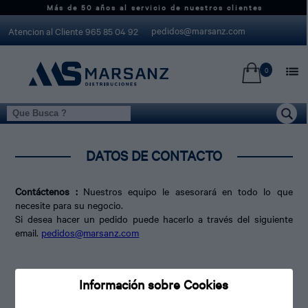
Más de 50 años al servicio de nuestros clientes
pedidos@marsanz.com
Atencion al Cliente 965 85 04 92
0
Marsanzdistribuciones.com > Contacto
DATOS DE CONTACTO
Contáctenos :
Nuestros equipo le asesorará en todo lo que
necesite para su negocio.
Si desea hacer un pedido puede hacerlo a través del siguiente
email.
pedidos@marsanz.com
MARTINEZ Y SANZ, S.L.U
Información sobre Cookies