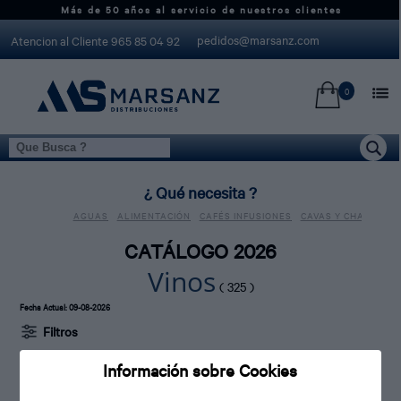
Más de 50 años al servicio de nuestros clientes
pedidos@marsanz.com
Atencion al Cliente 965 85 04 92
0
Inicio > Marsanzdistribuciones.com > Catálogo
¿ Qué necesita ?
AGUAS
ALIMENTACIÓN
CAFÉS INFUSIONES
CAVAS Y CHAMPAGN
CATÁLOGO 2026
Vinos
( 325 )
Fecha Actual
: 09-08-2026
Filtros
Información sobre Cookies